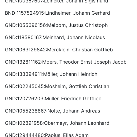
GND:100367607:Leincker, Johann Sigismund
BND:1157524915:Lindheimer, Johann Gerhard
GND:1055696156:Meibom, Justus Christoph
GND:118580167:Meinhard, Johann Nicolaus
GND:1063129842:Mercklein, Christian Gottlieb
GND:132811162:Moers, Theodor Ernst Joseph Jacob
GND:138394911:Möller, Johann Heinrich
GND:102245045:Mosheim, Gottlieb Christian
GND:120726203:Müller, Friedrich Gottlieb
GND:1055238867:Nolte, Johann Andreas
GND:102891958:Obermayr, Johann Leonhard
GND:129444480:Papius, Elias Adam