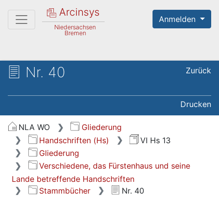
Arcinsys
Anmelden
Niedersachsen
Bremen
Nr. 40
Zurück
Drucken
NLA WO
Gliederung
Handschriften (Hs)
VI Hs 13
Gliederung
Verschiedene, das Fürstenhaus und seine
Lande betreffende Handschriften
Stammbücher
Nr. 40