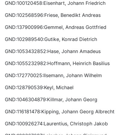
GND:100120458:Eisenhart, Johann Friedrich
GND:102568596:Friese, Benedikt Andreas
GND:137900996:Gemmel, Andreas Gottfried
GND:102989540:Gutike, Konrad Dietrich
GND:1053432852:Hase, Johann Amadeus
GND:1055232982:Hoffmann, Heinrich Basilius
GND:172770025:Ilsemann, Johann Wilhelm
GND:128790539:Keyl, Michael
GND:1046304879:Killmar, Johann Georg
GND:116181478:Kipping, Johann Georg Albrecht
GND:100926274:Laurentius, Christoph Jakob