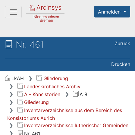
Arcinsys
Anmelden
Niedersachsen
Bremen
Nr. 461
Zurück
Drucken
LkAH
Gliederung
Landeskirchliches Archiv
A - Konsistorien
A 8
Gliederung
Inventarverzeichnisse aus dem Bereich des
Konsistoriums Aurich
Inventarverzeichnisse lutherischer Gemeinden
Nr. 461