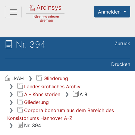
Arcinsys
Anmelden
Niedersachsen
Bremen
Nr. 394
Zurück
Drucken
LkAH
Gliederung
Landeskirchliches Archiv
A - Konsistorien
A 8
Gliederung
Corpora bonorum aus dem Bereich des
Konsistoriums Hannover A-Z
Nr. 394