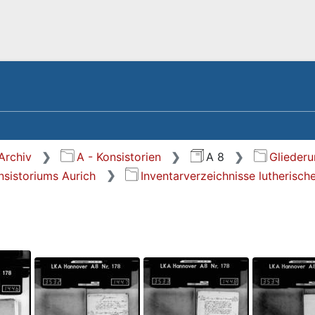
Archiv
A - Konsistorien
A 8
Glieder
nsistoriums Aurich
Inventarverzeichnisse lutherisc