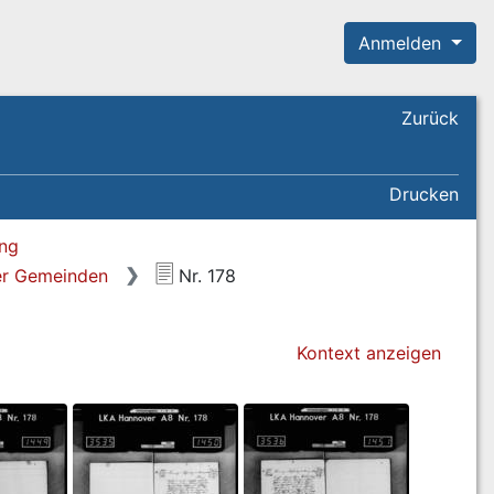
Anmelden
Zurück
Drucken
ung
her Gemeinden
Nr. 178
Kontext anzeigen