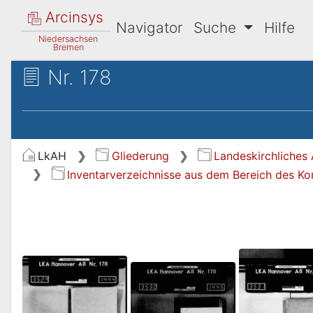
Arcinsys
Navigator
Suche
Hilfe
Niedersachsen
Bremen
Nr. 178
LkAH
Gliederung
Landeskirchliches 
Inventarverzeichnisse aus dem Bereich des Ko