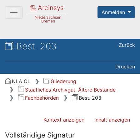
Arcinsys
Anmelden
Niedersachsen
Bremen
Best. 203
Zurück
Drucken
NLA OL
Gliederung
Staatliches Archivgut, Ältere Bestände
Fachbehörden
Best. 203
Kontext anzeigen
Inhalt anzeigen
Vollständige Signatur