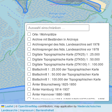
Orte / Wohnplätze
Archive mit Beständen in Arcinsys
Archivsprengel des Nds. Landesarchivs seit 1978
Archivsprengel des Nds. Landesarchivs vor 1978
Digitale Topographische Karte (DTK25) 1 : 25.000
Digitale Topographische Karte (DTK50) 1 : 50.000
Digitale Topographische Karte (DTK100) 1 : 100.000
Blattschnitt 1 : 25.000 der Topographischen Karte
Blattschnitt 1 : 50.000 der Topographischen Karte
Blattschnitt 1 : 100.000 der Topographischen Karte
Ämter Braunschweig 1825-1850
Ämter Hamburg 1814-1937
Ämter Hannover 1880-1885
Ämter Hannover 1864 (1865/1869/1872/1873) - 1885
Ämter Hannover 1859-1885
Leaflet
|
©
OpenStreetMap
contributors; map application by
Niedersächsisches
Ämter Hannover 1859 (1865) - 1880
Landesarchiv
|
Impressum
|
Barrierefreiheit