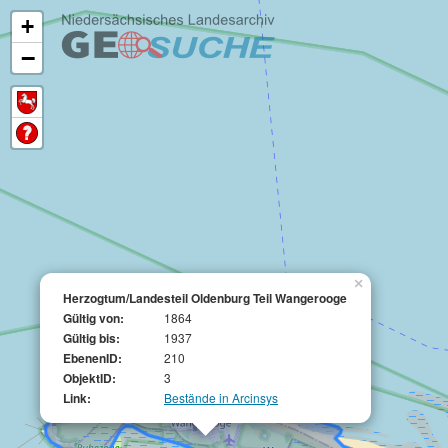
+
−
×
Herzogtum/Landesteil Oldenburg Teil Wangerooge
Gültig von:
1864
Gültig bis:
1937
EbenenID:
210
ObjektID:
3
Link:
Bestände in Arcinsys