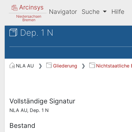
Arcinsys
Navigator
Suche
Hilfe
Niedersachsen
Bremen
Dep. 1 N
NLA AU
Gliederung
Nichtstaatliche
Vollständige Signatur
NLA AU, Dep. 1 N
Bestand