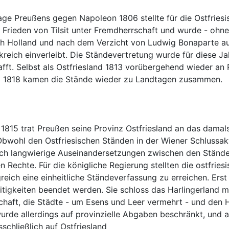
age Preußens gegen Napoleon 1806 stellte für die Ostfriesi
m Frieden von Tilsit unter Fremdherrschaft und wurde - ohne
h Holland und nach dem Verzicht von Ludwig Bonaparte auf
reich einverleibt. Die Ständevertretung wurde für diese Ja
fft. Selbst als Ostfriesland 1813 vorübergehend wieder an P
815 trat Preußen seine Provinz Ostfriesland an das damals
bwohl den Ostfriesischen Ständen in der Wiener Schlussakte
ch langwierige Auseinandersetzungen zwischen den Stände
n Rechte. Für die königliche Regierung stellten die ostfries
eich eine einheitliche Ständeverfassung zu erreichen. Ers
eitigkeiten beendet werden. Sie schloss das Harlingerland mi
erschaft, die Städte - um Esens und Leer vermehrt - und de
urde allerdings auf provinzielle Abgaben beschränkt, und a
sschließlich auf Ostfriesland