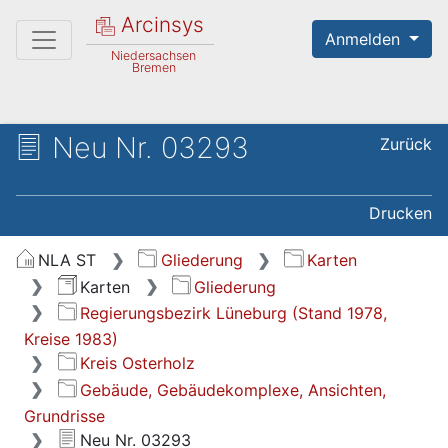
Arcinsys
Anmelden
Niedersachsen
Bremen
Neu Nr. 03293
Zurück
Drucken
NLA ST
Gliederung
Karten
Karten
Gliederung
Regierungsbezirk Lüneburg (Stand 1978,
Kreise 1983)
Kreis Osterholz
Gebäude, Gebäudekomplexe, Ansichten,
Grundrisse
Neu Nr. 03293