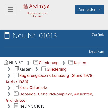
Arcinsys
Anmelden
Niedersachsen
Bremen
Neu Nr. 01013
Zurück
Drucken
NLA ST
Gliederung
Karten
Karten
Gliederung
Regierungsbezirk Lüneburg (Stand 1978,
Kreise 1983)
Kreis Osterholz
Gebäude, Gebäudekomplexe, Ansichten,
Grundrisse
Neu Nr. 01013