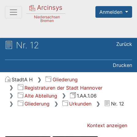
Arcinsys
Anmelden
Niedersachsen
Bremen
Nr. 12
Zurück
Drucken
StadtA H
Gliederung
Registraturen der Stadt Hannover
Alte Abteilung
1.AA.1.06
Gliederung
Urkunden
Nr. 12
Kontext anzeigen