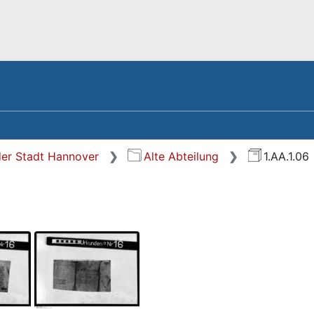
der Stadt Hannover
Alte Abteilung
1.AA.1.06