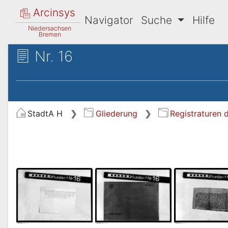
Arcinsys
Navigator
Suche
Hilfe
Niedersachsen
Bremen
Nr. 16
StadtA H
Gliederung
Registraturen 