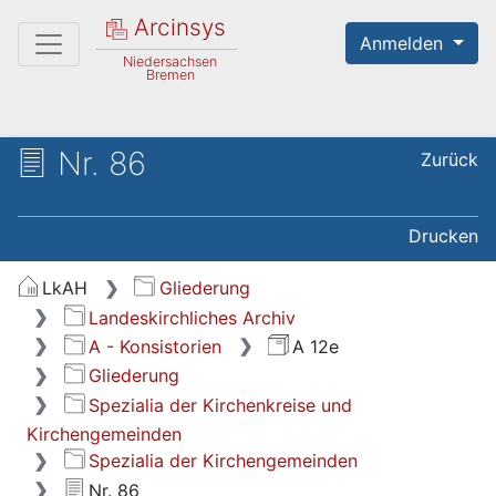
Arcinsys
Anmelden
Niedersachsen
Bremen
Nr. 86
Zurück
Drucken
LkAH
Gliederung
Landeskirchliches Archiv
A - Konsistorien
A 12e
Gliederung
Spezialia der Kirchenkreise und
Kirchengemeinden
Spezialia der Kirchengemeinden
Nr. 86