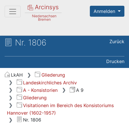
Arcinsys
Anmelden
Niedersachsen
Bremen
Nr. 1806
Zurück
Drucken
LkAH
Gliederung
Landeskirchliches Archiv
A - Konsistorien
A 9
Gliederung
Visitationen im Bereich des Konsistoriums
Hannover (1602-1957)
Nr. 1806