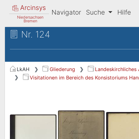
Arcinsys
Navigator
Suche
Hilfe
Niedersachsen
Bremen
Nr. 124
LkAH
Gliederung
Landeskirchliches 
Visitationen im Bereich des Konsistoriums Ha