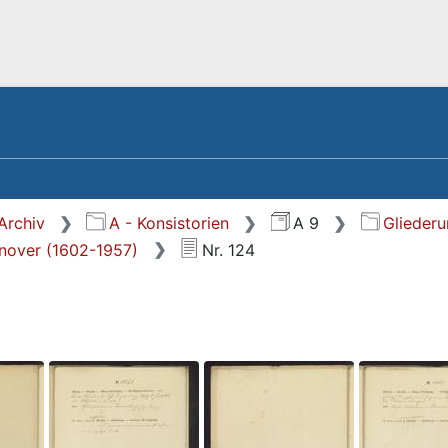
Archiv
A - Konsistorien
A 9
Glieder
nnover (1602-1957)
Nr. 124