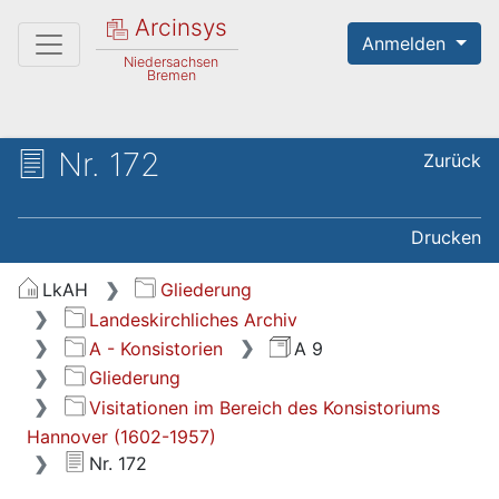
Arcinsys
Anmelden
Niedersachsen
Bremen
Nr. 172
Zurück
Drucken
LkAH
Gliederung
Landeskirchliches Archiv
A - Konsistorien
A 9
Gliederung
Visitationen im Bereich des Konsistoriums
Hannover (1602-1957)
Nr. 172