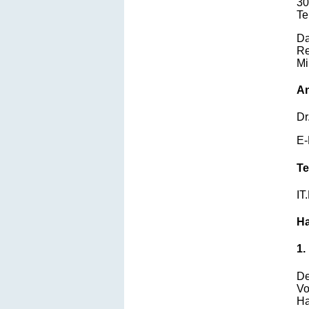
30
Te
Da
Re
Mi
An
Dr
E-
Te
IT
Ha
1.
De
Vo
Ha