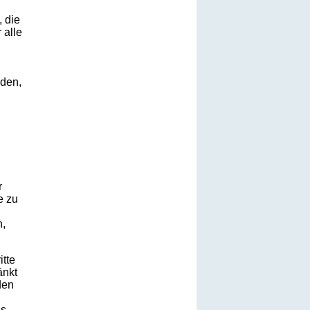
, die
 alle
äden,
r
e zu
n,
itte
änkt
den
ss