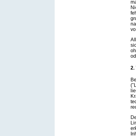
ma
Ni
fe
gr
na
vo
Al
si
oh
od
2.
Be
("
li
Kr
te
re
De
Li
er
In