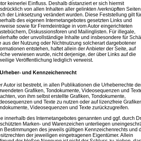
tor keinerlei Einfluss. Deshalb distanziert er sich hiermit
sdrücklich von allen Inhalten aller gelinkten /verknüpften Seiten
ch der Linksetzung verändert wurden. Diese Feststellung gilt für
nerhalb des eigenen Internetangebotes gesetzten Links und
rweise sowie für Fremdeinträge in vom Autor eingerichteten
stebüchern, Diskussionsforen und Mailinglisten. Für illegale,
hlerhafte oder unvollständige Inhalte und insbesondere für Sch
e aus der Nutzung oder Nichtnutzung solcherart dargebotener
formationen entstehen, haftet allein der Anbieter der Seite, auf
lche verwiesen wurde, nicht derjenige, der über Links auf die
weilige Veröffentlichung lediglich verweist.
 Urheber- und Kennzeichenrecht
r Autor ist bestrebt, in allen Publikationen die Urheberrechte de
rwendeten Grafiken, Tondokumente, Videosequenzen und Text
achten, von ihm selbst erstellte Grafiken, Tondokumente,
deosequenzen und Texte zu nutzen oder auf lizenzfreie Grafike
ndokumente, Videosequenzen und Texte zurückzugreifen.
le innerhalb des Internetangebotes genannten und ggf. durch Dr
schützten Marken- und Warenzeichen unterliegen uneingeschr
n Bestimmungen des jeweils gültigen Kennzeichenrechts und 
sitzrechten der jeweiligen eingetragenen Eigentümer. Allein
fgrund der bloßen Nennung ist nicht der Schluss zu ziehen, da