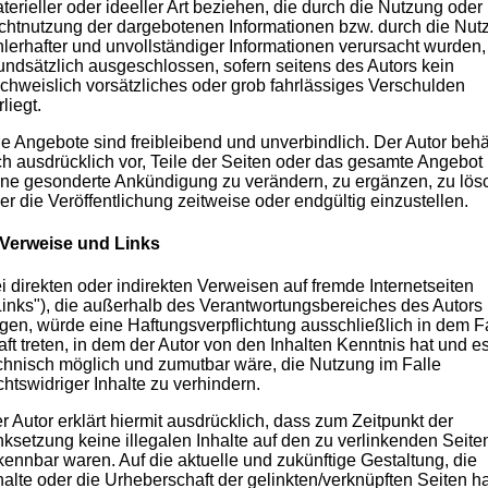
terieller oder ideeller Art beziehen, die durch die Nutzung oder
chtnutzung der dargebotenen Informationen bzw. durch die Nut
hlerhafter und unvollständiger Informationen verursacht wurden,
undsätzlich ausgeschlossen, sofern seitens des Autors kein
chweislich vorsätzliches oder grob fahrlässiges Verschulden
rliegt.
le Angebote sind freibleibend und unverbindlich. Der Autor behä
ch ausdrücklich vor, Teile der Seiten oder das gesamte Angebot
ne gesonderte Ankündigung zu verändern, zu ergänzen, zu lös
er die Veröffentlichung zeitweise oder endgültig einzustellen.
 Verweise und Links
i direkten oder indirekten Verweisen auf fremde Internetseiten
Links"), die außerhalb des Verantwortungsbereiches des Autors
egen, würde eine Haftungsverpflichtung ausschließlich in dem Fa
aft treten, in dem der Autor von den Inhalten Kenntnis hat und e
chnisch möglich und zumutbar wäre, die Nutzung im Falle
chtswidriger Inhalte zu verhindern.
r Autor erklärt hiermit ausdrücklich, dass zum Zeitpunkt der
nksetzung keine illegalen Inhalte auf den zu verlinkenden Seite
kennbar waren. Auf die aktuelle und zukünftige Gestaltung, die
halte oder die Urheberschaft der gelinkten/verknüpften Seiten ha