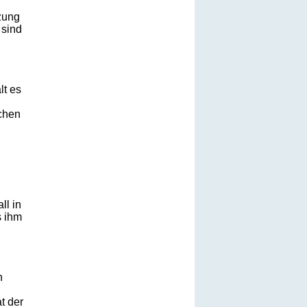
zung
 sind
lt es
chen
ll in
s ihm
n
t der