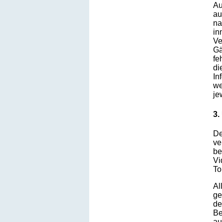
Au
au
na
in
Ve
Gä
fe
di
In
we
je
3.
De
ve
be
Vi
To
Al
ge
de
Be
au