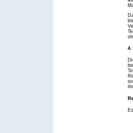
Ma
Da
bl
Ve
Te
oh
4.
Di
be
Te
Re
so
ih
Re
Es