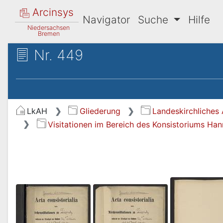
Arcinsys
Navigator
Suche
Hilfe
Niedersachsen
Bremen
Nr. 449
LkAH
Gliederung
Landeskirchliches 
Visitationen im Bereich des Konsistoriums Ha