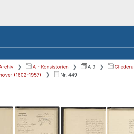
Archiv
A - Konsistorien
A 9
Glieder
nnover (1602-1957)
Nr. 449