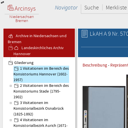
Navigator
Suche
Merkliste
Arcinsys
Niedersachsen
Bremen
LkAH A 9 Nr. 57
Archive in Niedersachsen und
Bremen
Landeskirchliches Archiv
Hannover
A 9 Visitationsakten
Gliederung
Beschreibung
-
Repräsen
1 Visitationen im Bereich des
Konsistoriums Hannover (1602-
1957)
2 Visitationen im Bereich des
Konsistoriums Stade (1795-
1902)
3 Visitationen im
Konsistorialbezirk Osnabrück
(1825-1892)
4 Visitationen im
Konsistorialbezirk Aurich (1671-