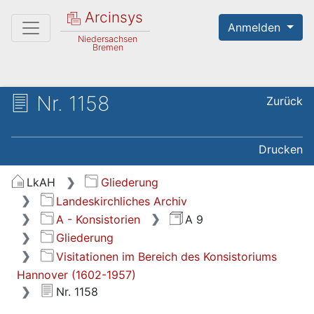
Arcinsys
Anmelden
Niedersachsen
Bremen
Nr. 1158
Zurück
Drucken
LkAH
Gliederung
Landeskirchliches Archiv
A - Konsistorien
A 9
Gliederung
Visitationen im Bereich des Konsistoriums
Hannover (1602-1957)
Nr. 1158