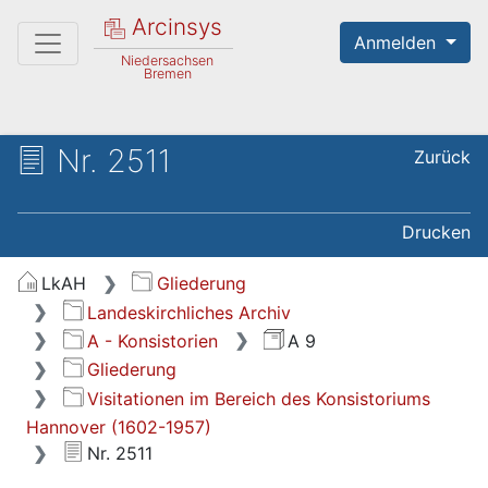
Arcinsys
Anmelden
Niedersachsen
Bremen
Nr. 2511
Zurück
Drucken
LkAH
Gliederung
Landeskirchliches Archiv
A - Konsistorien
A 9
Gliederung
Visitationen im Bereich des Konsistoriums
Hannover (1602-1957)
Nr. 2511