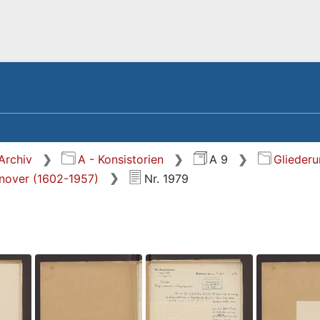
Archiv
A - Konsistorien
A 9
Glieder
nnover (1602-1957)
Nr. 1979