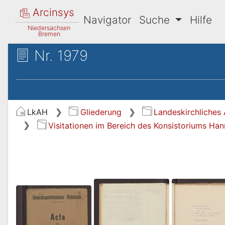
Arcinsys
Navigator
Suche
Hilfe
Niedersachsen
Bremen
Nr. 1979
LkAH
Gliederung
Landeskirchliches 
Visitationen im Bereich des Konsistoriums Ha