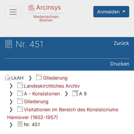
Arcinsys
Anmelden
Niedersachsen
Bremen
Nr. 451
Zurück
Drucken
LkAH
Gliederung
Landeskirchliches Archiv
A - Konsistorien
A 9
Gliederung
Visitationen im Bereich des Konsistoriums
Hannover (1602-1957)
Nr. 451