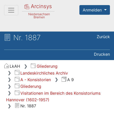
Arcinsys
Anmelden
Niedersachsen
Bremen
Nr. 1887
Zurück
Drucken
LkAH
Gliederung
Landeskirchliches Archiv
A - Konsistorien
A 9
Gliederung
Visitationen im Bereich des Konsistoriums
Hannover (1602-1957)
Nr. 1887