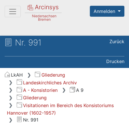
Arcinsys
Anmelden
Niedersachsen
Bremen
Nr. 991
Zurück
Drucken
LkAH
Gliederung
Landeskirchliches Archiv
A - Konsistorien
A 9
Gliederung
Visitationen im Bereich des Konsistoriums
Hannover (1602-1957)
Nr. 991