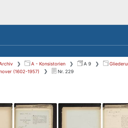
Archiv
A - Konsistorien
A 9
Glieder
nnover (1602-1957)
Nr. 229