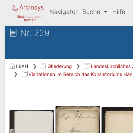
Arcinsys
Navigator
Suche
Hilfe
Niedersachsen
Bremen
Nr. 229
LkAH
Gliederung
Landeskirchliches 
Visitationen im Bereich des Konsistoriums Ha