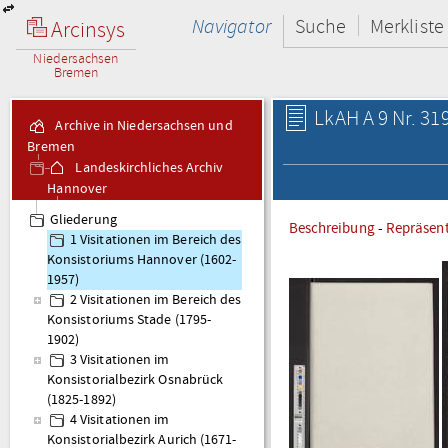
Navigator
Suche
Merkliste
Arcinsys
Niedersachsen
Bremen
LkAH A 9 Nr. 31
Archive in Niedersachsen und
Bremen
Landeskirchliches Archiv
Hannover
A 9 Visitationsakten
Gliederung
Beschreibung
-
Repräsen
1 Visitationen im Bereich des
Konsistoriums Hannover (1602-
1957)
2 Visitationen im Bereich des
Konsistoriums Stade (1795-
1902)
3 Visitationen im
Konsistorialbezirk Osnabrück
(1825-1892)
4 Visitationen im
Konsistorialbezirk Aurich (1671-