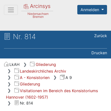
Arcinsys
Anmelden
Niedersachsen
Bremen
Nr. 814
Zurück
Drucken
LkAH
Gliederung
Landeskirchliches Archiv
A - Konsistorien
A 9
Gliederung
Visitationen im Bereich des Konsistoriums
Hannover (1602-1957)
Nr. 814