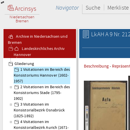
Navigator
Suche
Merkliste
Arcinsys
Niedersachsen
Bremen
LkAH A 9 Nr. 21
Archive in Niedersachsen und
Bremen
Landeskirchliches Archiv
Hannover
A 9 Visitationsakten
Gliederung
Beschreibung
-
Repräsen
1 Visitationen im Bereich des
Konsistoriums Hannover (1602-
1957)
2 Visitationen im Bereich des
Konsistoriums Stade (1795-
1902)
3 Visitationen im
Konsistorialbezirk Osnabrück
(1825-1892)
4 Visitationen im
Konsistorialbezirk Aurich (1671-