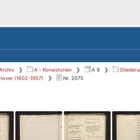
Archiv
A - Konsistorien
A 9
Glieder
nnover (1602-1957)
Nr. 2075