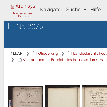
Arcinsys
Navigator
Suche
Hilfe
Niedersachsen
Bremen
Nr. 2075
LkAH
Gliederung
Landeskirchliches 
Visitationen im Bereich des Konsistoriums Ha