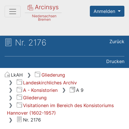
Arcinsys
Anmelden
Niedersachsen
Bremen
Nr. 2176
Zurück
Drucken
LkAH
Gliederung
Landeskirchliches Archiv
A - Konsistorien
A 9
Gliederung
Visitationen im Bereich des Konsistoriums
Hannover (1602-1957)
Nr. 2176