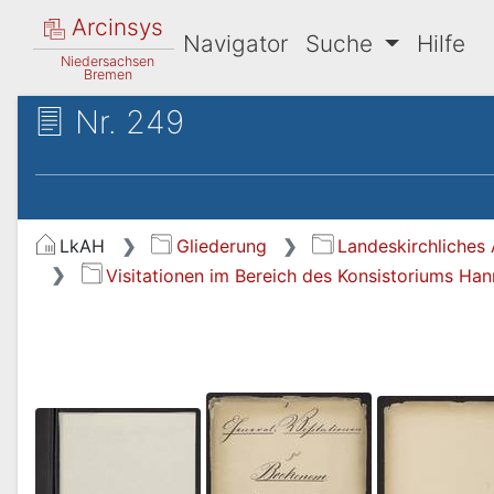
Arcinsys
Navigator
Suche
Hilfe
Niedersachsen
Bremen
Nr. 249
LkAH
Gliederung
Landeskirchliches 
Visitationen im Bereich des Konsistoriums Ha