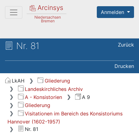
Arcinsys
Anmelden
Niedersachsen
Bremen
Nr. 81
Zurück
Drucken
LkAH
Gliederung
Landeskirchliches Archiv
A - Konsistorien
A 9
Gliederung
Visitationen im Bereich des Konsistoriums
Hannover (1602-1957)
Nr. 81