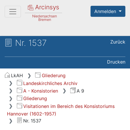
Arcinsys
Anmelden
Niedersachsen
Bremen
Nr. 1537
Zurück
Drucken
LkAH
Gliederung
Landeskirchliches Archiv
A - Konsistorien
A 9
Gliederung
Visitationen im Bereich des Konsistoriums
Hannover (1602-1957)
Nr. 1537