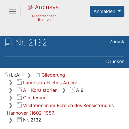
Arcinsys
Anmelden
Niedersachsen
Bremen
Nr. 2132
Zurück
Drucken
LkAH
Gliederung
Landeskirchliches Archiv
A - Konsistorien
A 9
Gliederung
Visitationen im Bereich des Konsistoriums
Hannover (1602-1957)
Nr. 2132