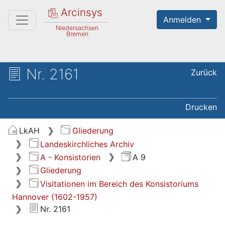
Arcinsys
Anmelden
Niedersachsen
Bremen
Nr. 2161
Zurück
Drucken
LkAH
Gliederung
Landeskirchliches Archiv
A - Konsistorien
A 9
Gliederung
Visitationen im Bereich des Konsistoriums
Hannover (1602-1957)
Nr. 2161