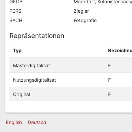
GEOB
Moordorf, Kolonistenhäus
PERS
Ziegler
SACH
Fotografie
Repräsentationen
Typ
Bezeichn
Masterdigitalisat
F
Nutzungsdigitalisat
F
Original
F
English
Deutsch