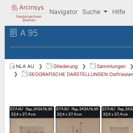
Arcinsys
Navigator
Suche
Hilfe
Niedersachsen
Bremen
A 95
NLA AU
Gliederung
Sammlungen
GEOGRAFISCHE DARSTELLUNGEN Ostfriesland 