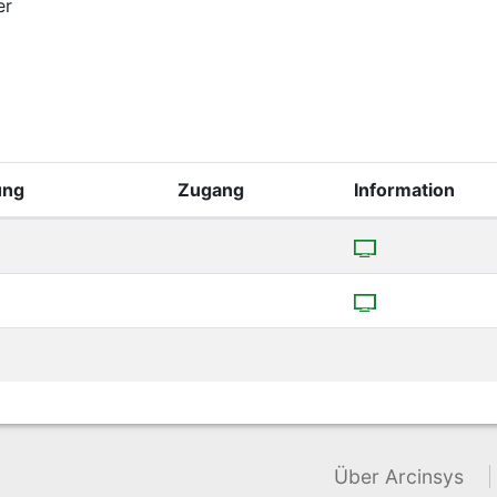
er
ung
Zugang
Information
Über Arcinsys