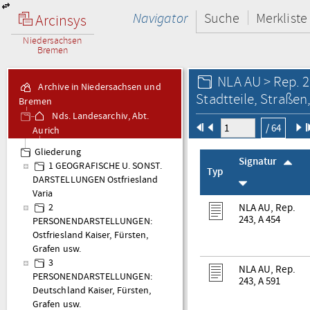
Navigator
Suche
Merkliste
Arcinsys
Niedersachsen
Bremen
NLA AU > Rep.
Archive in Niedersachsen und
Stadtteile, Straße
Bremen
Nds. Landesarchiv, Abt.
/ 64
Aurich
Rep. 243
Gliederung
Bildgutsammlung
Signatur
1 GEOGRAFISCHE U. SONST.
Typ
DARSTELLUNGEN Ostfriesland
Varia
NLA AU, Rep.
2
243, A 454
PERSONENDARSTELLUNGEN:
Ostfriesland Kaiser, Fürsten,
Grafen usw.
3
NLA AU, Rep.
PERSONENDARSTELLUNGEN:
243, A 591
Deutschland Kaiser, Fürsten,
Grafen usw.