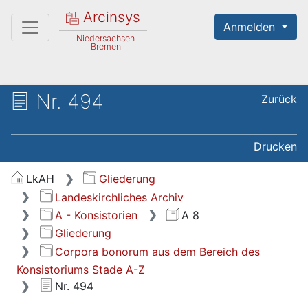
Arcinsys
Anmelden
Niedersachsen
Bremen
Nr. 494
Zurück
Drucken
LkAH
Gliederung
Landeskirchliches Archiv
A - Konsistorien
A 8
Gliederung
Corpora bonorum aus dem Bereich des
Konsistoriums Stade A-Z
Nr. 494