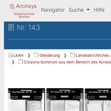
Arcinsys
Navigator
Suche
Hilfe
Niedersachsen
Bremen
Nr. 143
LkAH
Gliederung
Landeskirchliches 
Corpora bonorum aus dem Bereich des Konsis