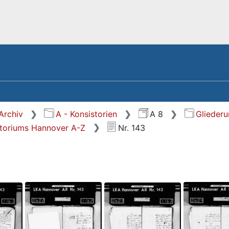
Archiv
A - Konsistorien
A 8
Glieder
toriums Hannover A-Z
Nr. 143