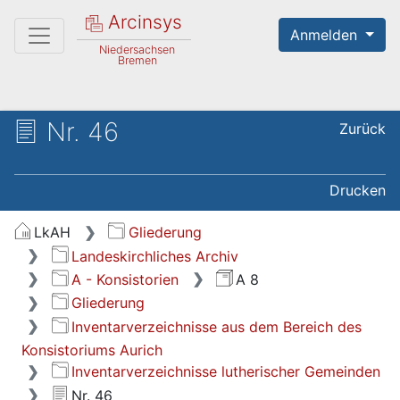
Arcinsys
Anmelden
Niedersachsen
Bremen
Nr. 46
Zurück
Drucken
LkAH
Gliederung
Landeskirchliches Archiv
A - Konsistorien
A 8
Gliederung
Inventarverzeichnisse aus dem Bereich des
Konsistoriums Aurich
Inventarverzeichnisse lutherischer Gemeinden
Nr. 46