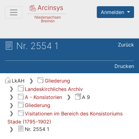
Arcinsys
Anmelden
Niedersachsen
Bremen
Nr. 2554 1
Zurück
Drucken
LkAH
Gliederung
Landeskirchliches Archiv
A - Konsistorien
A 9
Gliederung
Visitationen im Bereich des Konsistoriums
Stade (1795-1902)
Nr. 2554 1