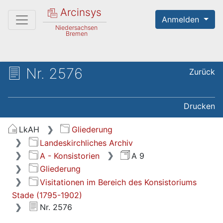
Arcinsys
Anmelden
Niedersachsen
Bremen
Nr. 2576
Zurück
Drucken
LkAH
Gliederung
Landeskirchliches Archiv
A - Konsistorien
A 9
Gliederung
Visitationen im Bereich des Konsistoriums
Stade (1795-1902)
Nr. 2576