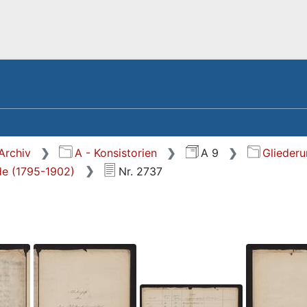
Archiv
A - Konsistorien
A 9
Glieder
de (1795-1902)
Nr. 2737