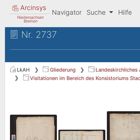
Arcinsys
Navigator
Suche
Hilfe
Niedersachsen
Bremen
Nr. 2737
LkAH
Gliederung
Landeskirchliches 
Visitationen im Bereich des Konsistoriums Sta