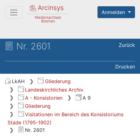
Arcinsys
Anmelden
Niedersachsen
Bremen
Nr. 2601
Zurück
Drucken
LkAH
Gliederung
Landeskirchliches Archiv
A - Konsistorien
A 9
Gliederung
Visitationen im Bereich des Konsistoriums
Stade (1795-1902)
Nr. 2601