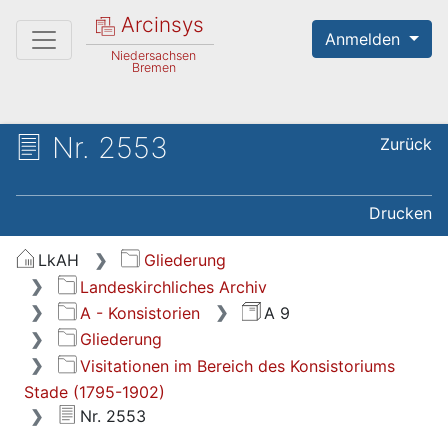
Arcinsys
Anmelden
Niedersachsen
Bremen
Nr. 2553
Zurück
Drucken
LkAH
Gliederung
Landeskirchliches Archiv
A - Konsistorien
A 9
Gliederung
Visitationen im Bereich des Konsistoriums
Stade (1795-1902)
Nr. 2553