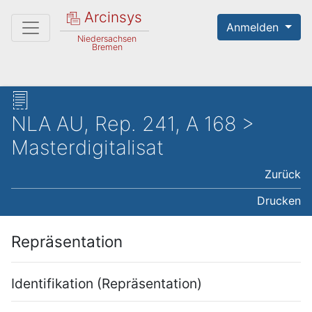
Arcinsys
Anmelden
Niedersachsen
Bremen
NLA AU, Rep. 241, A 168 >
Masterdigitalisat
Zurück
Drucken
Repräsentation
Identifikation (Repräsentation)