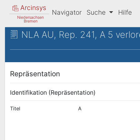
Arcinsys
Navigator
Suche
Hilfe
Niedersachsen
Bremen
NLA AU, Rep. 241, A 5 verlor
Repräsentation
Identifikation (Repräsentation)
Titel
A