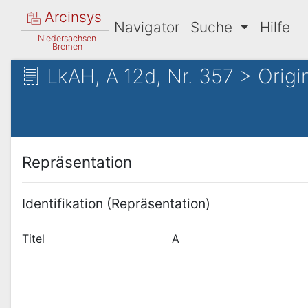
Arcinsys
Navigator
Suche
Hilfe
Niedersachsen
Bremen
LkAH, A 12d, Nr. 357 > Origi
Repräsentation
Identifikation (Repräsentation)
Titel
A