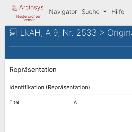
Arcinsys
Navigator
Suche
Hilfe
Niedersachsen
Bremen
LkAH, A 9, Nr. 2533 > Origin
Repräsentation
Identifikation (Repräsentation)
Titel
A