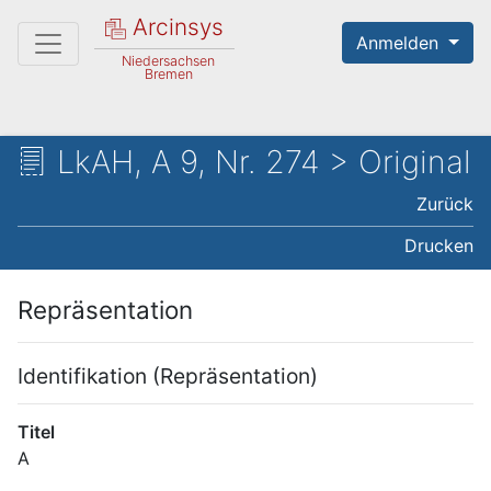
Arcinsys
Anmelden
Niedersachsen
Bremen
LkAH, A 9, Nr. 274 > Original
Zurück
Drucken
Repräsentation
Identifikation (Repräsentation)
Titel
A